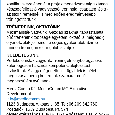
konfliktuskezelésen át a projektmenedzsmentig számos
készségfejlesztő vagy vezetői tréningig, csapatépítésig -
az titkon reméltnél is meglepően eredményesebb
tréninget tartunk.
TRÉNEREINK, OKTATÓINK
Maximalisták vagyunk. Gazdag szakmai tapasztalattal
bíró trénereink többsége egyetemi oktató is, mégpedig
olyanok, akik jól ismeri a céges gyakorlatot. Szinte
minden tréningünket angolul is tartjuk.
KÜLDETÉSÜNK
Perfekcionisták vagyunk. Tréningélménybe ágyazva,
különlegesen hasznos kompetenciafejlesztést
biztosítunk. Az így elégedetté tett ügyfelek ismételt
megbízásai pedig trénereink számára méltó
megbecsülést nyújtanak.
MediaComm Kft. MediaComm MC Executive
Development
info@mediacomm.hu
1123 Budapest, Alkotás u. 35. Tel: 06 209 342 760,
Postafiók. 1539 Budapest, Pf. 574
cégjegyzékszám: 01 09 071053, Adószám: 10432194-2-