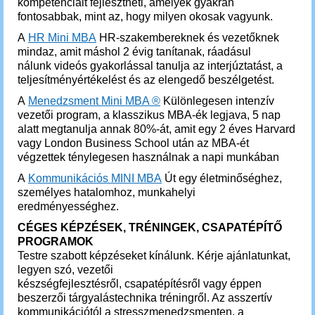
kompetenciáit fejlesztheti, amelyek gyakran
fontosabbak, mint az, hogy milyen okosak vagyunk.
A
HR Mini MBA
HR-szakembereknek és vezetőknek
mindaz, amit máshol 2 évig tanítanak, ráadásul
nálunk videós gyakorlással tanulja az interjúztatást, a
teljesítményértékelést és az elengedő beszélgetést.
A
Menedzsment Mini MBA ®
Különlegesen intenzív
vezetői program, a klasszikus MBA-ék legjava, 5 nap
alatt megtanulja annak 80%-át, amit egy 2 éves Harvard
vagy London Business School után az MBA-ét
végzettek ténylegesen használnak a napi munkában
A
Kommunikációs MINI MBA
Út egy életminőséghez,
személyes hatalomhoz, munkahelyi
eredményességhez.
CÉGES KÉPZÉSEK, TRÉNINGEK, CSAPATÉPÍTŐ
PROGRAMOK
Testre szabott képzéseket kínálunk. Kérje ajánlatunkat,
legyen szó, vezetői
készségfejlesztésről, csapatépítésről vagy éppen
beszerzői tárgyalástechnika tréningről. Az asszertív
kommunikációtól a stresszmenedzsmenten, a