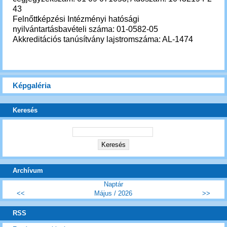
43
Felnőttképzési Intézményi hatósági
nyilvántartásbavételi száma: 01-0582-05
Akkreditációs tanúsítvány lajstromszáma: AL-1474
Képgaléria
Keresés
Archívum
Naptár
<<
Május / 2026
>>
RSS