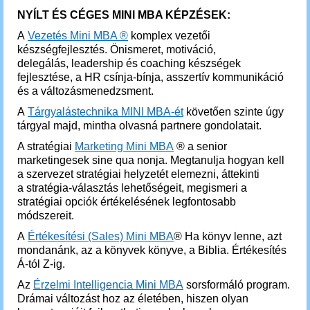
NYÍLT ÉS CÉGES MINI MBA KÉPZÉSEK:
A
Vezetés Mini MBA ®
komplex vezetői
készségfejlesztés. Önismeret, motiváció,
delegálás, leadership és coaching készségek
fejlesztése, a HR csínja-bínja, asszertív kommunikáció
és a változásmenedzsment.
A
Tárgyalástechnika MINI MBA-ét
követően szinte úgy
tárgyal majd, mintha olvasná partnere gondolatait.
A stratégiai
Marketing Mini MBA
® a senior
marketingesek sine qua nonja. Megtanulja hogyan kell
a szervezet stratégiai helyzetét elemezni, áttekinti
a stratégia-választás lehetőségeit, megismeri a
stratégiai opciók értékelésének legfontosabb
módszereit.
A
Értékesítési (Sales) Mini MBA
® Ha könyv lenne, azt
mondanánk, az a könyvek könyve, a Biblia. Értékesítés
Á-tól Z-ig.
Az
Érzelmi Intelligencia Mini MBA
sorsformáló program.
Drámai változást hoz az életében, hiszen olyan