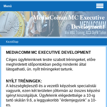
Menü
MediaComm MC Executive
Development
Kezdőlap
MEDIACOMM MC EXECUTIVE DEVELOPMENT
Céges ügyfeleinknek testre szabott tréningeket, előre
meghirdetett időpontokban pedig mindenki által
látogatható, ún. nyílt tréningeket tartunk.
NYÍLT TRÉNINGEK:
A készségfejlesztő és a vezetői képzések specialistái
vagyunk, ezen két területen jóformán az összes képzési
igényt kiszolgáljuk. Ügyfeleink elégedettsége a 10-ig
tartó skálán 9.6, a leggyakoribb "érdemjegyünk" a 10-
es.